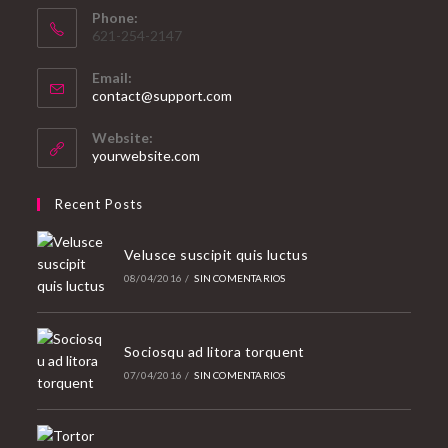
Phone:
621-254-2147
Email:
Abre
contact@support.com
en
tu
Website:
aplicación
yourwebsite.com
Recent Posts
Velusce suscipit quis luctus
08/04/2016
/
SIN COMENTARIOS
Sociosqu ad litora torquent
07/04/2016
/
SIN COMENTARIOS