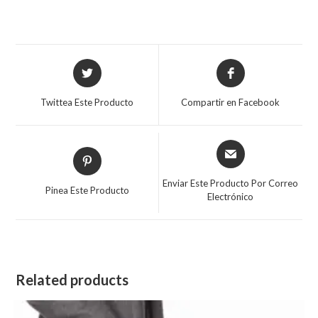
Se
Se
abre
abre
en
en
Twittea Este Producto
Compartir en Facebook
una
una
nueva
nueva
ventana
ventana
Se
Se
abre
abre
en
en
Enviar Este Producto Por Correo
Pinea Este Producto
una
Electrónico
una
nueva
nueva
ventana
ventana
Related products