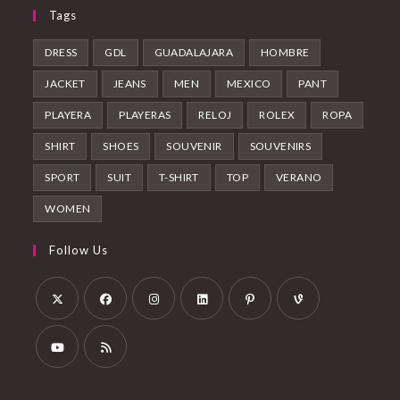
Tags
DRESS
GDL
GUADALAJARA
HOMBRE
JACKET
JEANS
MEN
MEXICO
PANT
PLAYERA
PLAYERAS
RELOJ
ROLEX
ROPA
SHIRT
SHOES
SOUVENIR
SOUVENIRS
SPORT
SUIT
T-SHIRT
TOP
VERANO
WOMEN
Follow Us
Abre
Abre
Abre
Abre
Abre
Abre
en
en
en
en
en
en
una
una
una
una
una
una
Abre
Abre
nueva
nueva
nueva
nueva
nueva
nueva