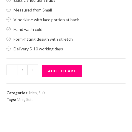
Elastic shoulder straps
Measured from Small
V-neckline with lace portion at back
Hand wash cold
Form-fitting design with stretch
Delivery 5-10 working days
Dark
-
+
ADD TO CART
Jacket
quantity
Categories:
Men
,
Suit
Tags:
Men
,
Suit