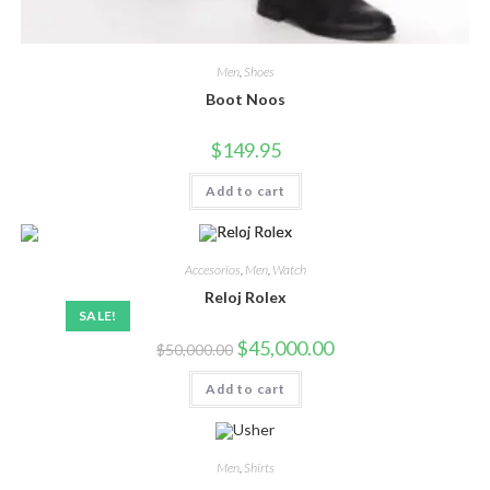
Men
,
Shoes
Boot Noos
$
149.95
Add to cart
Accesorios
,
Men
,
Watch
Reloj Rolex
SALE!
$
45,000.00
$
50,000.00
Add to cart
Men
,
Shirts