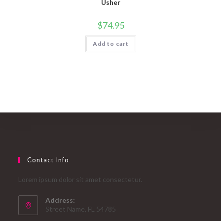
Usher
$
74.95
Add to cart
Contact Info
Lorem ipsum dolor sit amet consectetur.
Address:
Street Name, FL 54785