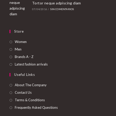
Tortor neque adpiscing diam
07/04/2016
/
SIN COMENTARIOS
Store
Abre
Women
en
Abre
Men
una
en
Abre
Brands A - Z
nueva
una
en
Abre
Latest fashion arrivals
pestaña
nueva
una
en
Useful Links
pestaña
nueva
una
pestaña
nueva
About The Company
pestaña
Contact Us
Terms & Conditions
Frequently Asked Questions