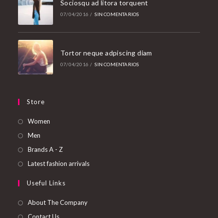
Sociosqu ad litora torquent
07/04/2016
/
SIN COMENTARIOS
Tortor neque adpiscing diam
07/04/2016
/
SIN COMENTARIOS
Store
Abre
Women
en
Abre
Men
una
en
Abre
Brands A - Z
nueva
una
en
Abre
Latest fashion arrivals
pestaña
nueva
una
en
Useful Links
pestaña
nueva
una
pestaña
nueva
About The Company
pestaña
Contact Us