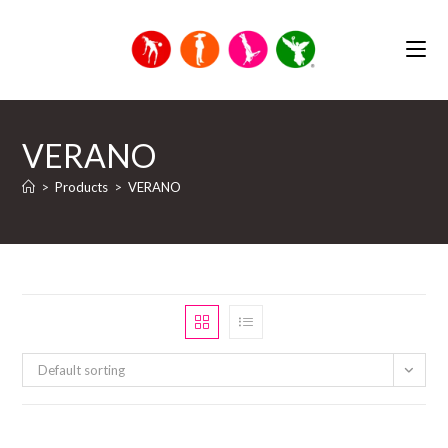
Saltar
al
contenido
VERANO
>
Products
>
VERANO
Default sorting