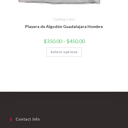
Clothing
,
T-shirt
Playera de Algodón Guadalajara Hombre
$
350.00
–
$
450.00
Select options
Contact Info