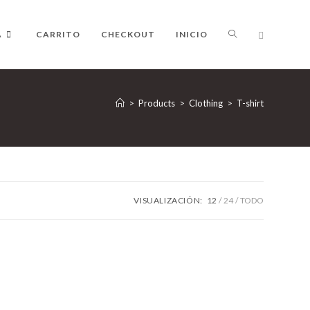
ALTERNAR
A
CARRITO
CHECKOUT
INICIO
>
Products
>
Clothing
>
BÚSQUEDA
T-shirt
DE
VISUALIZACIÓN:
12
24
TODO
LA