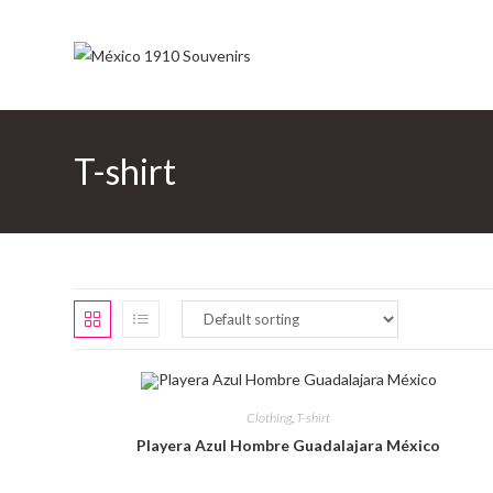
Saltar
al
contenido
T-shirt
Clothing
,
T-shirt
Playera Azul Hombre Guadalajara México