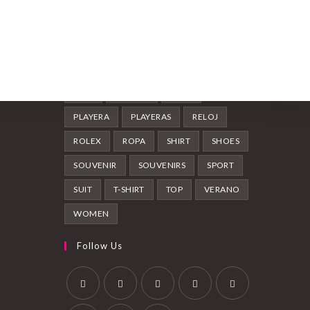
WEB
Tags
DRESS
GDL
GUADALAJARA
HOMBRE
JACKET
JEANS
MEN
MEXICO
PANT
PLAYERA
PLAYERAS
RELOJ
ROLEX
ROPA
SHIRT
SHOES
SOUVENIR
SOUVENIRS
SPORT
SUIT
T-SHIRT
TOP
VERANO
WOMEN
Follow Us
Abre
Abre
Abre
Abre
Abre