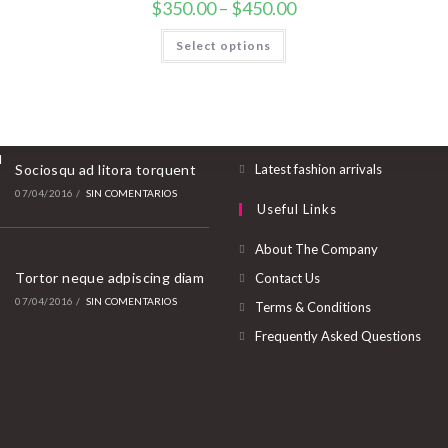
$
350.00
–
$
450.00
 Posts
Store
Select options
Velusce suscipit quis luctus
Abre
Women
08/04/2016
/
SIN COMENTARIOS
en
Abre
Men
una
en
Abre
Brands A - Z
nueva
una
en
Abre
Sociosqu ad litora torquent
Latest fashion arrivals
pestaña
nueva
una
en
07/04/2016
/
SIN COMENTARIOS
Useful Links
pestaña
nueva
una
pestaña
nueva
About The Company
pestaña
Tortor neque adpiscing diam
Contact Us
07/04/2016
/
SIN COMENTARIOS
Terms & Conditions
Frequently Asked Questions